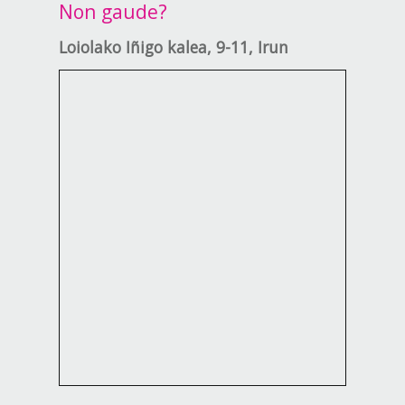
Non gaude?
Loiolako Iñigo kalea, 9-11, Irun