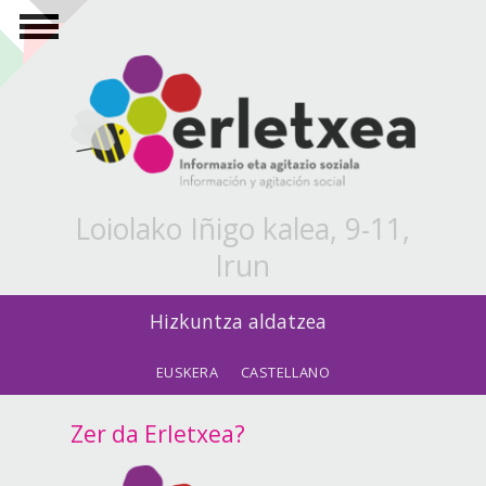
Skip to main content
Loiolako Iñigo kalea, 9-11,
Irun
Hizkuntza aldatzea
EUSKERA
CASTELLANO
Zer da Erletxea?