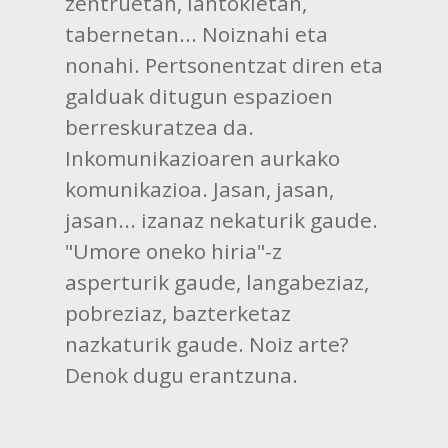
zentruetan, lantokietan,
tabernetan... Noiznahi eta
nonahi. Pertsonentzat diren eta
galduak ditugun espazioen
berreskuratzea da.
Inkomunikazioaren aurkako
komunikazioa. Jasan, jasan,
jasan... izanaz nekaturik gaude.
"Umore oneko hiria"-z
asperturik gaude, langabeziaz,
pobreziaz, bazterketaz
nazkaturik gaude. Noiz arte?
Denok dugu erantzuna.