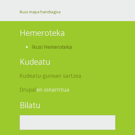
Ikusi mapa handiagoa
Hemeroteka
Ikusi Hemeroteka
Kudeatu
Kudeatu-gunean sartzea
Drupal
en oinarritua
Bilatu
Bilatu