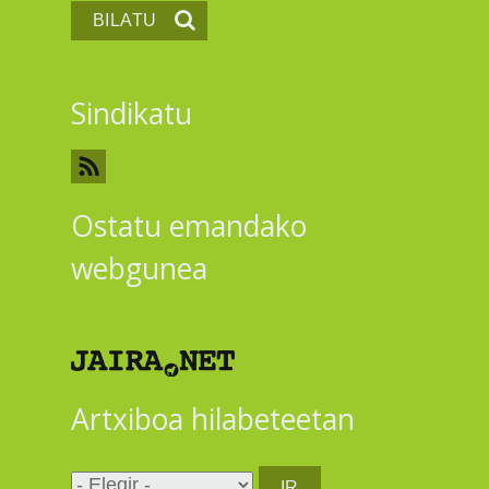
Sindikatu
Ostatu emandako
webgunea
Artxiboa hilabeteetan