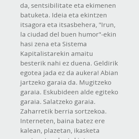
da, sentsibilitate eta ekimenen
batuketa. Ideia eta ekintzen
itsagora eta itsasbehera, "Irun,
la ciudad del buen humor"-ekin
hasi zena eta Sistema
Kapitalistarekin amaitu
besterik nahi ez duena. Geldirik
egotea jada ez da aukera! Abian
jartzeko garaia da. Mugitzeko
garaia. Eskubideen alde egiteko
garaia. Salatzeko garaia.
Zaharretik berria sortzekoa.
Interneten, baina batez ere
kalean, plazetan, ikasketa