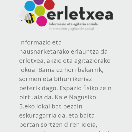
Informazio eta
hausnarketarako erlauntza da
erletxea, akzio eta agitaziorako
lekua. Baina ez hori bakarrik,
sormen eta bihurrikeriaz
beterik dago. Espazio fisiko zein
birtuala da. Kale Nagusiko
5.eko lokal bat bezain
eskuragarria da, eta baita
bertan sortzen diren ideia,