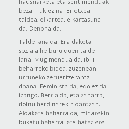
hausnarketa eta sentimenduak
bezain ukiezina. Erletxea
taldea, elkartea, elkartasuna
da. Denona da.
Talde lana da. Eraldaketa
soziala helburu duen talde
lana. Mugimendua da, ibili
beharreko bidea, zuzenean
urruneko zeruertzerantz
doana. Feminista da, edo ez da
izango. Berria da, eta zaharra,
doinu berdinarekin dantzan.
Aldaketa beharra da, minarekin
bukatu beharra, eta batez ere