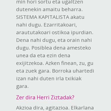
min hori sortu eta ugaltzen
dutenekin amaitu beharra.
SISTEMA KAPITALISTA akatu
nahi dugu. Ezarritakoari,
araututakoari ostikoa ipurdian.
Dena nahi dugu, eta orain nahi
dugu. Posiblea dena amesteko
unea da eta ezin dena
exijitzekoa. Azken finean, zu, gu
eta zuek gara. Borroka uhartedi
izan nahi duten irla txikiak
gara.
Zer dira Herri Ziztadak?
Akzioa dira, agitazioa. Elkarlana