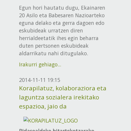
Egun hori hautatu dugu, Ekainaren
20 Asilo eta Babesaren Nazioarteko
eguna delako eta gerra dagoen edo
eskubideak urratzen diren
herrialdeetatik ihes egin beharra
duten pertsonen eskubideak
aldarrikatu nahi ditugulako.
Irakurri gehiago...
2014-11-11 19:15
Korapilatuz, kolaboraziora eta
laguntza sozialera irekitako
espazioa, jaio da
Bidasoaldeko bitartekotzarako