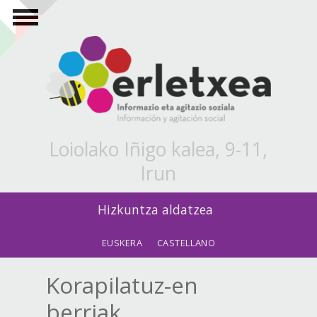
Skip to main content
Loiolako Iñigo kalea, 9-11,
Irun
Hizkuntza aldatzea
EUSKERA
CASTELLANO
Korapilatuz-en
berriak