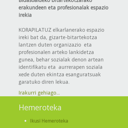
erakundeen eta profesionalak espazio
irekia
KORAPILATUZ elkarlanerako espazio
ireki bat da, gizarte-bitartekotza
lantzen duten organizazio eta
profesionalen arteko lankidetza
gunea, behar sozialak denon artean
identifikatu eta aurrerapen soziala
xede duten ekintza esanguratsuak
garatuko diren lekua.
Irakurri gehiago...
Hemeroteka
Ikusi Hemeroteka