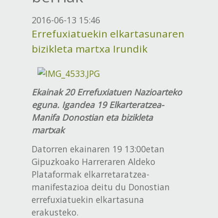
2016-06-13 15:46
Errefuxiatuekin elkartasunaren
bizikleta martxa Irundik
Ekainak 20 Errefuxiatuen Nazioarteko
eguna. Igandea 19 Elkarteratzea-
Manifa Donostian eta bizikleta
martxak
Datorren ekainaren 19 13:00etan
Gipuzkoako Harreraren Aldeko
Plataformak elkarretaratzea-
manifestazioa deitu du Donostian
errefuxiatuekin elkartasuna
erakusteko.