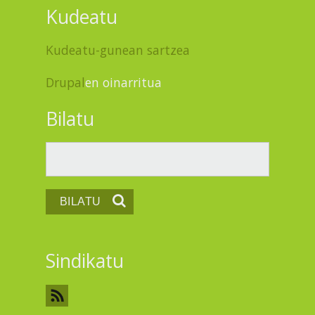
Kudeatu
Kudeatu-gunean sartzea
Drupal
en oinarritua
Bilatu
Bilatu
Sindikatu