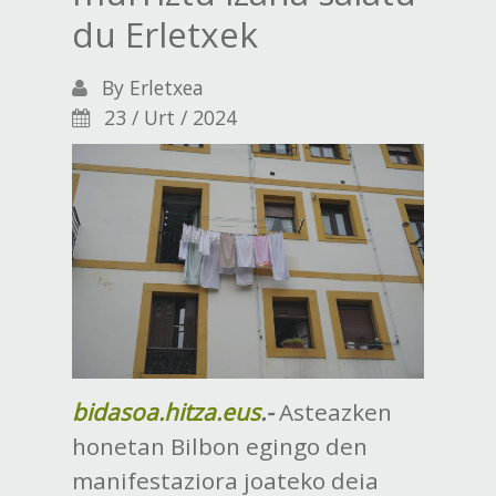
du Erletxek
By
Erletxea
23 / Urt / 2024
bidasoa.hitza.eus
.-
Asteazken
honetan Bilbon egingo den
manifestaziora joateko deia