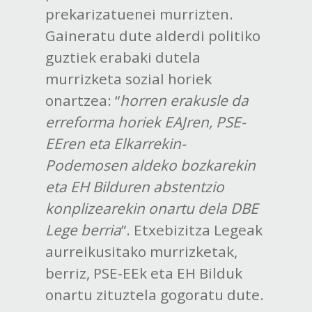
prekarizatuenei murrizten.
Gaineratu dute alderdi politiko
guztiek erabaki dutela
murrizketa sozial horiek
onartzea: “
horren erakusle da
erreforma horiek EAJren, PSE-
EEren eta Elkarrekin-
Podemosen aldeko bozkarekin
eta EH Bilduren abstentzio
konplizearekin onartu dela DBE
Lege berria
”. Etxebizitza Legeak
aurreikusitako murrizketak,
berriz, PSE-EEk eta EH Bilduk
onartu zituztela gogoratu dute.