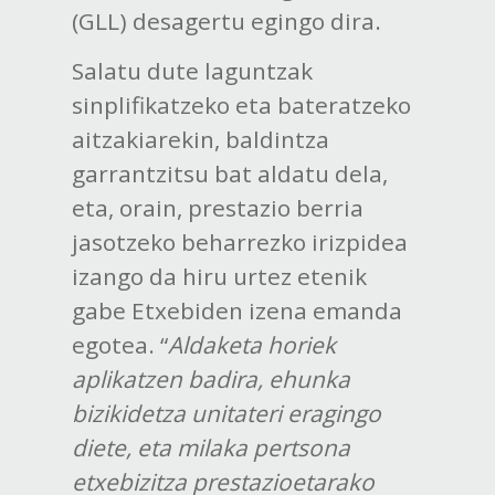
(GLL) desagertu egingo dira.
Salatu dute laguntzak
sinplifikatzeko eta bateratzeko
aitzakiarekin, baldintza
garrantzitsu bat aldatu dela,
eta, orain, prestazio berria
jasotzeko beharrezko irizpidea
izango da hiru urtez etenik
gabe Etxebiden izena emanda
egotea. “
Aldaketa horiek
aplikatzen badira, ehunka
bizikidetza unitateri eragingo
diete, eta milaka pertsona
etxebizitza prestazioetarako