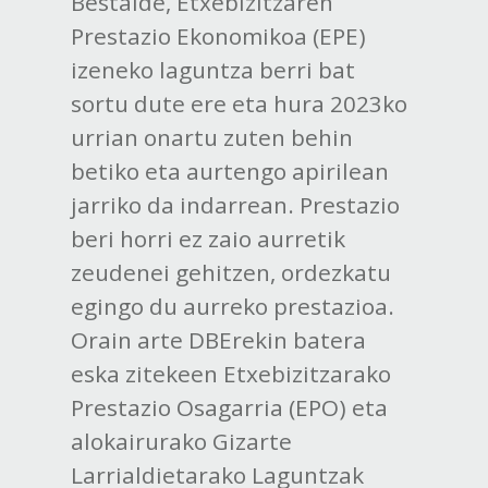
Bestalde, Etxebizitzaren
Prestazio Ekonomikoa (EPE)
izeneko laguntza berri bat
sortu dute ere eta hura 2023ko
urrian onartu zuten behin
betiko eta aurtengo apirilean
jarriko da indarrean. Prestazio
beri horri ez zaio aurretik
zeudenei gehitzen, ordezkatu
egingo du aurreko prestazioa.
Orain arte DBErekin batera
eska zitekeen Etxebizitzarako
Prestazio Osagarria (EPO) eta
alokairurako Gizarte
Larrialdietarako Laguntzak