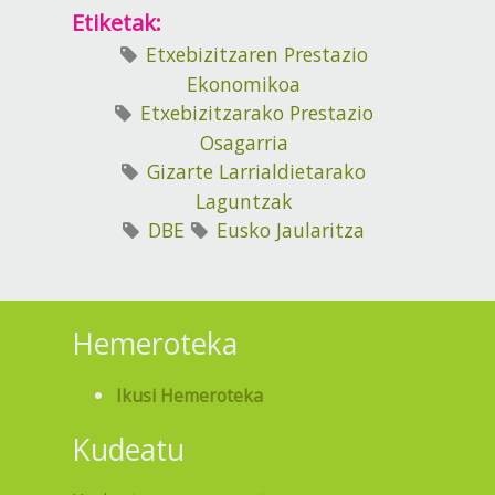
Etiketak:
Etxebizitzaren Prestazio
Ekonomikoa
Etxebizitzarako Prestazio
Osagarria
Gizarte Larrialdietarako
Laguntzak
DBE
Eusko Jaularitza
Hemeroteka
Ikusi Hemeroteka
Kudeatu