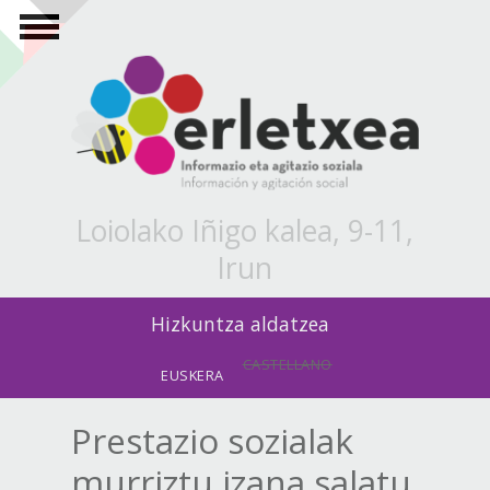
Skip to main content
Loiolako Iñigo kalea, 9-11,
Irun
Hizkuntza aldatzea
CASTELLANO
EUSKERA
Prestazio sozialak
murriztu izana salatu