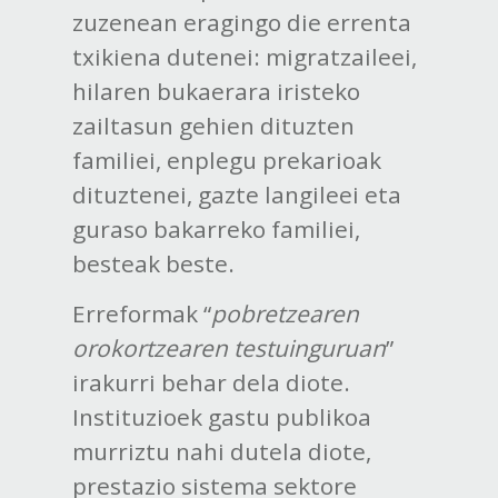
zuzenean eragingo die errenta
txikiena dutenei: migratzaileei,
hilaren bukaerara iristeko
zailtasun gehien dituzten
familiei, enplegu prekarioak
dituztenei, gazte langileei eta
guraso bakarreko familiei,
besteak beste.
Erreformak “
pobretzearen
orokortzearen testuinguruan
”
irakurri behar dela diote.
Instituzioek gastu publikoa
murriztu nahi dutela diote,
prestazio sistema sektore