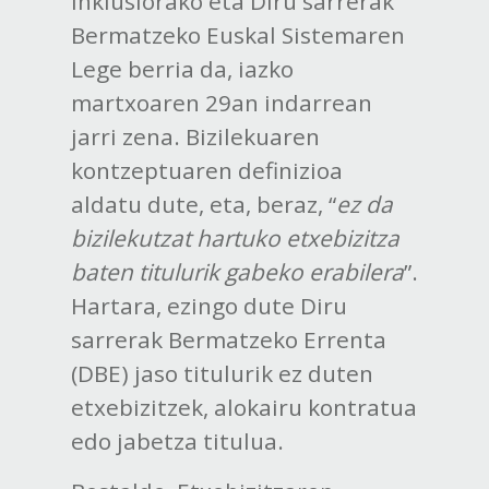
Inklusiorako eta Diru sarrerak
Bermatzeko Euskal Sistemaren
Lege berria da, iazko
martxoaren 29an indarrean
jarri zena. Bizilekuaren
kontzeptuaren definizioa
aldatu dute, eta, beraz, “
ez da
bizilekutzat hartuko etxebizitza
baten titulurik gabeko erabilera
”.
Hartara, ezingo dute Diru
sarrerak Bermatzeko Errenta
(DBE) jaso titulurik ez duten
etxebizitzek, alokairu kontratua
edo jabetza titulua.