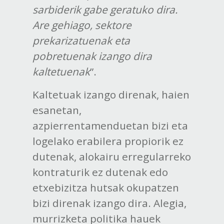
sarbiderik gabe geratuko dira.
Are gehiago, sektore
prekarizatuenak eta
pobretuenak izango dira
kaltetuenak
”.
Kaltetuak izango direnak, haien
esanetan,
azpierrentamenduetan bizi eta
logelako erabilera propiorik ez
dutenak, alokairu erregularreko
kontraturik ez dutenak edo
etxebizitza hutsak okupatzen
bizi direnak izango dira. Alegia,
murrizketa politika hauek