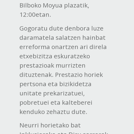
Bilboko Moyua plazatik,
12:00etan.
Gogoratu dute denbora luze
daramatela salatzen hainbat
erreforma onartzen ari direla
etxebizitza eskuratzeko
prestazioak murrizten
dituztenak. Prestazio horiek
pertsona eta bizikidetza
unitate prekarizatuei,
pobretuei eta kalteberei
kenduko zehaztu dute.
Neurri horietako bat