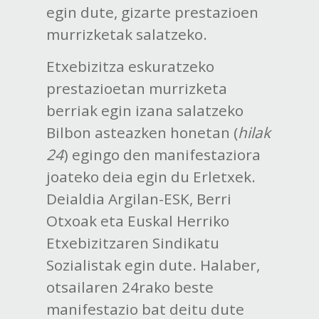
egin dute, gizarte prestazioen
murrizketak salatzeko.
Etxebizitza eskuratzeko
prestazioetan murrizketa
berriak egin izana salatzeko
Bilbon asteazken honetan (
hilak
24
) egingo den manifestaziora
joateko deia egin du Erletxek.
Deialdia Argilan-ESK, Berri
Otxoak eta Euskal Herriko
Etxebizitzaren Sindikatu
Sozialistak egin dute. Halaber,
otsailaren 24rako beste
manifestazio bat deitu dute