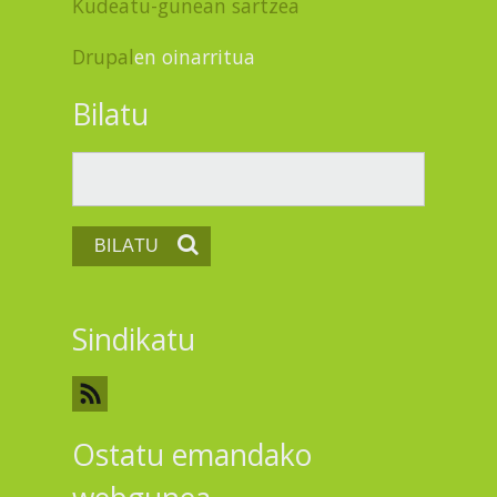
Kudeatu-gunean sartzea
Drupal
en oinarritua
Bilatu
Bilatu
Sindikatu
Ostatu emandako