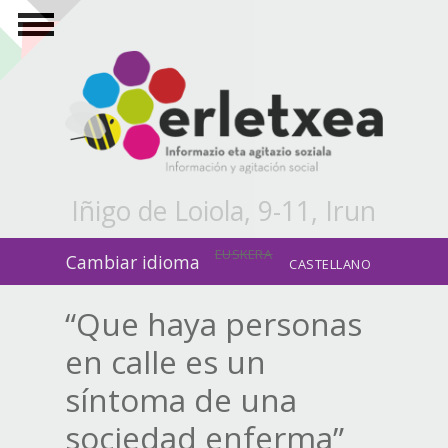
Pasar al contenido principal
Iñigo de Loiola, 9-11, Irun
EUSKERA
Cambiar idioma
CASTELLANO
“Que haya personas
en calle es un
síntoma de una
sociedad enferma”