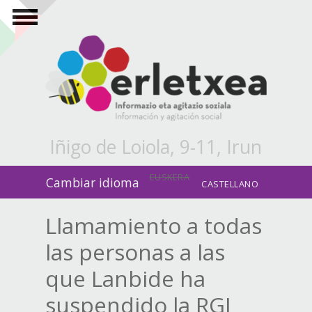
Pasar al contenido principal
Iñigo de Loiola, 9-11, Irun
EUSKERA
Cambiar idioma
CASTELLANO
Llamamiento a todas
las personas a las
que Lanbide ha
suspendido la RGI