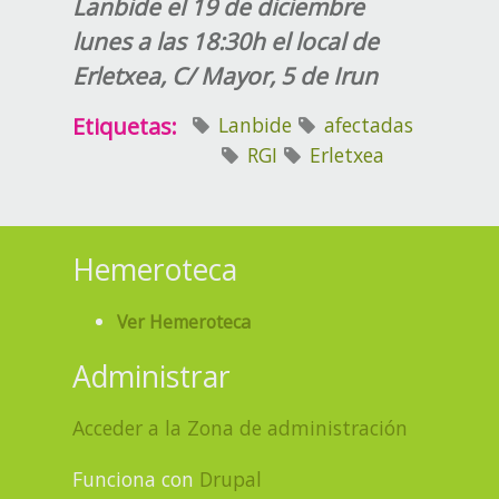
Lanbide el 19 de diciembre
lunes a las 18:30h el local de
Erletxea, C/ Mayor, 5 de Irun
Etiquetas:
Lanbide
afectadas
RGI
Erletxea
Hemeroteca
Ver Hemeroteca
Administrar
Acceder a la Zona de administración
Funciona con
Drupal